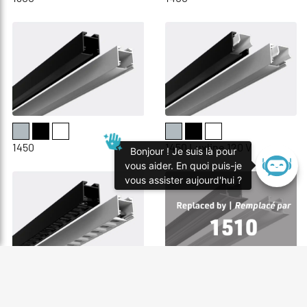
1450
1450 Luxline 120 V
Bonjour ! Je suis là pour
vous aider. En quoi puis-je
vous assister aujourd'hui ?
1450 Optilux
1500