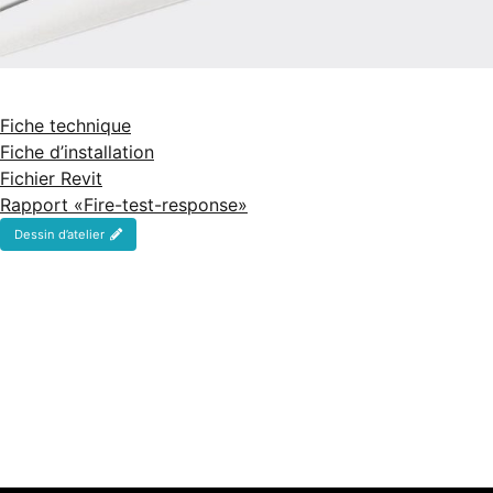
Fiche technique
Fiche d’installation
Fichier Revit
Rapport «Fire-test-response»
Dessin d’atelier